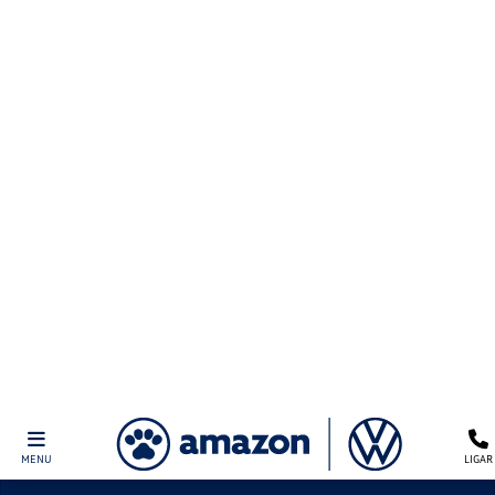
VIRTUS
HIGHLINE 2026
Bônus de 5k no seu usado
Taxa ZERO 60% de entrada e saldo em 24x
Condições
Loja selecionada: