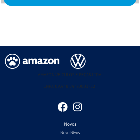
AMAZON VEICULOS E PEÇAS LTDA
CNPJ: 09.448.344/0001-32
Para otimizar sua experiência durante a navegação, fazemos uso de nossa
Política
de Cookies
. Para proteger seus dados pessoais respeitamos nossa
Política de
Privacidade
. Ao seguir com a navegação e visita você concorda com nossas
Novos
Políticas.
Novo Nivus
Aceitar
Recusar
T-Cross