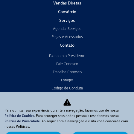
Vendas Diretas
Consórcio
Serviços
Agendar Serviços
Peças e Acessórios
Contato
Fale com o Presidente
Fale Conosco
Trabalhe Conosco
Estágio
Código de Conduta
Política de Cookies
Termo da Resolução 4571
Para otimizar sua experiência durante a navegação, fazemos uso de nossa
Política de Cookies
. Para proteger seus dados pessoais respeitamos nossa
Política de Privacidade
. Ao seguir com a navegação e visita você concorda com
No trânsito, enxergar o outro salva vidas.
nossas Políticas.