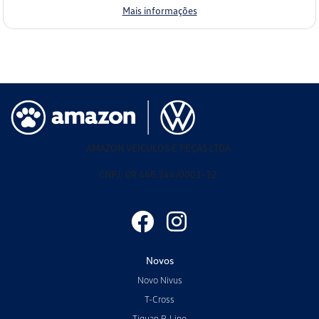
Mais informações
AMAZON VEICULOS E PEÇAS LTDA
CNPJ: 09.448.344/0001-32
Novos
Novo Nivus
T-Cross
Tiguan R-Line