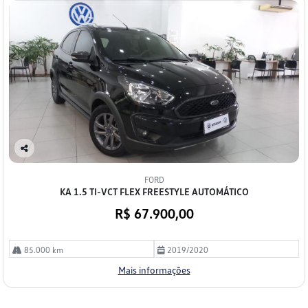
Co
mp
FORD
arti
KA 1.5 TI-VCT FLEX FREESTYLE AUTOMÁTICO
lhe
R$ 67.900,00
85.000 km
2019/2020
Mais informações