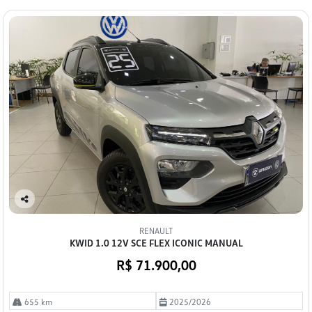
Co
mp
RENAULT
arti
KWID 1.0 12V SCE FLEX ICONIC MANUAL
lhe
R$ 71.900,00
655 km
2025/2026