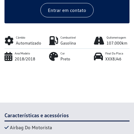
Entrar em contato
Câmbio
Combustível
Quilometragem
Automatizado
Gasolina
107.000km
Ano/Modelo
Cor
Final Da Placa
2018/2018
Preto
XXX8J46
Características e acessórios
Airbag Do Motorista