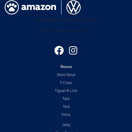
AMAZON VEICULOS E PEÇAS LTDA
CNPJ: 09.448.344/0001-32
Novos
Novo Nivus
T-Cross
Tiguan R-Line
Taos
Tera
Virtus
Jetta