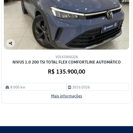
Co
mp
VOLKSWAGEN
arti
NIVUS 1.0 200 TSI TOTAL FLEX COMFORTLINE AUTOMÁTICO
lhe
R$ 135.900,00
8.000 km
2025/2026
Mais informações