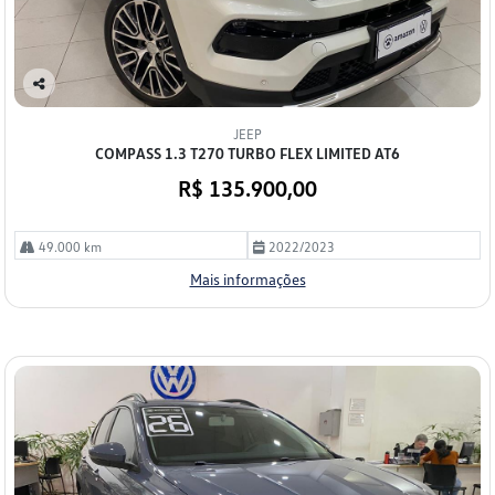
Co
mp
JEEP
arti
COMPASS 1.3 T270 TURBO FLEX LIMITED AT6
lhe
R$ 135.900,00
49.000 km
2022/2023
Mais informações