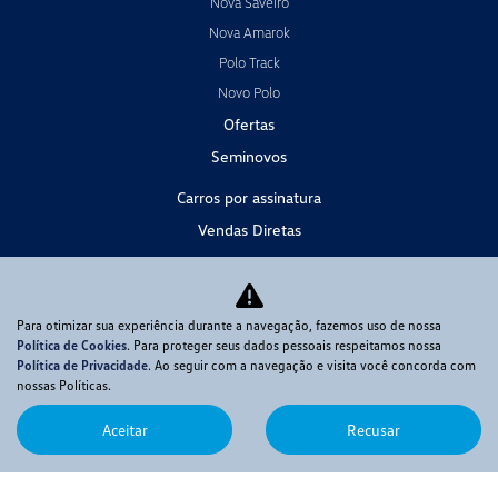
Nova Saveiro
Nova Amarok
Polo Track
Novo Polo
Ofertas
Seminovos
Carros por assinatura
Vendas Diretas
Consórcio
Serviços
Agendar Serviços
Para otimizar sua experiência durante a navegação, fazemos uso de nossa
Política de Cookies
. Para proteger seus dados pessoais respeitamos nossa
Peças e Acessórios
Política de Privacidade
. Ao seguir com a navegação e visita você concorda com
Contato
nossas Políticas.
Fale com o Presidente
Aceitar
Recusar
Fale Conosco
Trabalhe Conosco