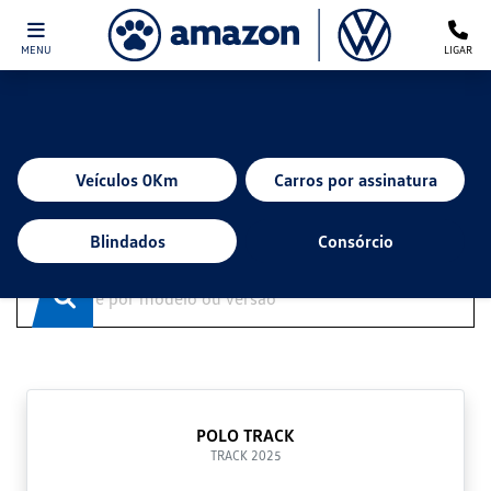
MENU
LIGAR
Ofertas Amazon
Clique e solicite sua proposta.
Veículos 0Km
Carros por assinatura
ENCONTRE UMA OFERTA
Blindados
Consórcio
POLO TRACK
TRACK 2025