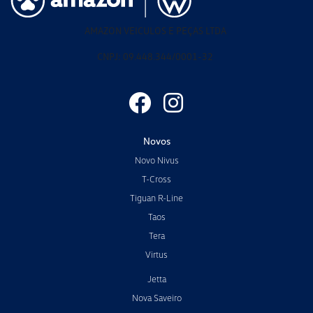
AMAZON VEICULOS E PEÇAS LTDA
CNPJ: 09.448.344/0001-32
Novos
Novo Nivus
T-Cross
Tiguan R-Line
Taos
Tera
Virtus
Jetta
Nova Saveiro