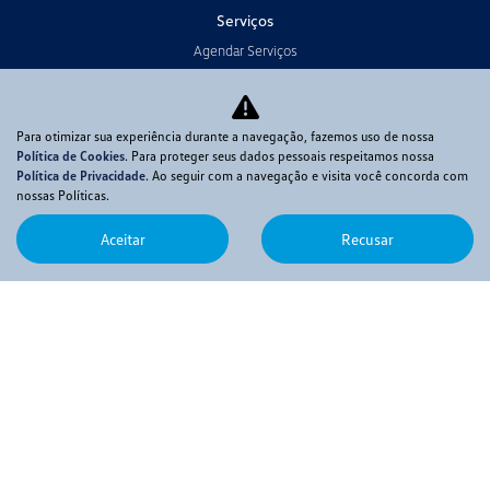
Serviços
Agendar Serviços
Peças e Acessórios
Contato
Para otimizar sua experiência durante a navegação, fazemos uso de nossa
Fale com o Presidente
Política de Cookies
. Para proteger seus dados pessoais respeitamos nossa
Política de Privacidade
. Ao seguir com a navegação e visita você concorda com
Fale Conosco
nossas Políticas.
Trabalhe Conosco
Estágio
Aceitar
Recusar
Código de Conduta
Política de Cookies
Termo da Resolução 4571
No trânsito, enxergar o outro salva vidas.
Desenvolvido pela DEALERSPACE ® Direitos Reservados.