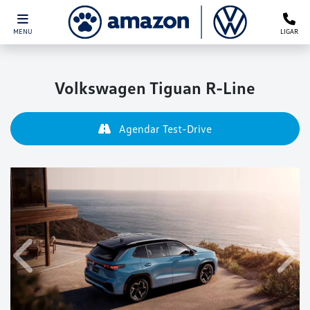
MENU
LIGAR
Volkswagen
Tiguan R-Line
Agendar Test-Drive
Anterior
Próx