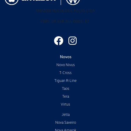
AMAZON VEICULOS E PEÇAS LTDA
CNPJ: 09.448.344/0001-32
Novos
Novo Nivus
T-Cross
Tiguan R-Line
Taos
Tera
Virtus
Jetta
Nova Saveiro
Nova Amarok