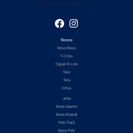
CNPJ: 09.448.344/0001-32
Novos
Novo Nivus
T-Cross
Tiguan R-Line
Taos
Tera
Virtus
Jetta
Nova Saveiro
Nova Amarok
Polo Track
Novo Polo