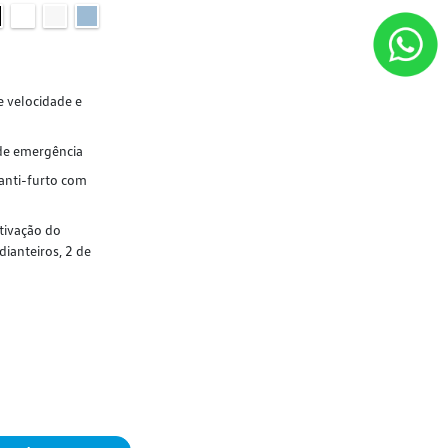
e velocidade e
de emergência
 anti-furto com
ativação do
dianteiros, 2 de