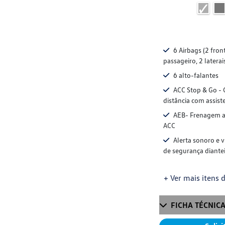
6 Airbags (2 fron
passageiro, 2 laterai
6 alto-falantes
ACC Stop & Go - 
distância com assist
AEB- Frenagem a
ACC
Alerta sonoro e v
de segurança diantei
+ Ver mais itens d
FICHA TÉCNIC