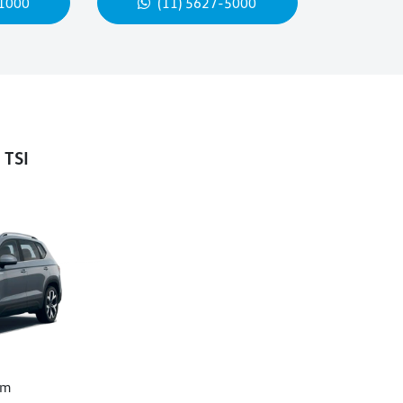
-1000
(11) 5627-5000
 TSI
um