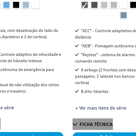
tais, com desativação do lado do
"ACC" - Controle adaptativo d
s dianteiros e 2 de cortina)
distância
"AEB" - Frenagem autônoma 
Controle adaptivo de velocidade e
"Keyless" - sistema de alarme
ente de trânsito intenso
comando remoto
utônoma de emergência para
6 airbags (2 frontais com des
passageiro, 2 laterais nos bancos 
cortina)
isual de não utilização dos cintos
ros e traseiros
8 alto-falantes
e série
+ Ver mais itens de série
A
FICHA TÉCNICA