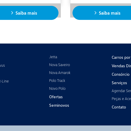
Saiba mais
Saiba mais
Jetta
Carros por
Nova Saveiro
vus
Vendas Dir
Nova Amarok
Consórcio
Polo Track
R-Line
Serviços
Novo Polo
Agendar Ser
Ofertas
Peças e Ace
Seminovos
Contato