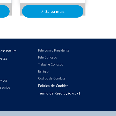
Saiba mais
Fale com o Presidente
 assinatura
Fale Conosco
etas
Trabalhe Conosco
Estágio
Código de Conduta
viços
Política de Cookies
ssórios
Termo da Resolução 4571