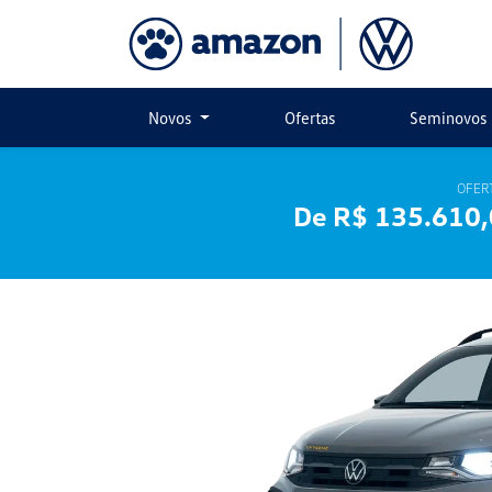
Novos
Ofertas
Seminovos
OFER
De R$ 135.610,