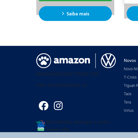
Saiba mais
Novos
Novo Ni
AMAZON VEICULOS E PEÇAS LTDA
T-Cross
CNPJ: 09.448.344/0001-32
Tiguan 
Taos
Tera
Virtus
No trânsito, enxergar o outro
salva vidas.