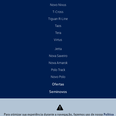
Novo Nivus
T-Cross
Tiguan R-Line
Taos
Tera
Virtus
Jetta
Nova Saveiro
Nova Amarok
Polo Track
Novo Polo
Ofertas
Seminovos
Carros por assinatura
Vendas Diretas
Para otimizar sua experiência durante a navegação, fazemos uso de nossa
Política