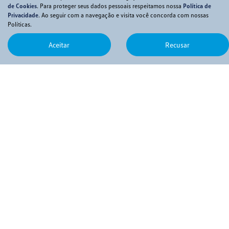
Consórcio
de Cookies
. Para proteger seus dados pessoais respeitamos nossa
Política de
Serviços
Privacidade
. Ao seguir com a navegação e visita você concorda com nossas
Políticas.
Agendar Serviços
Peças e Acessórios
Aceitar
Recusar
Contato
Fale com o Presidente
Fale Conosco
Trabalhe Conosco
Estágio
Código de Conduta
Política de Cookies
Termo da Resolução 4571
No trânsito, enxergar o outro salva vidas.
Desenvolvido pela DEALERSPACE ® Direitos Reservados.