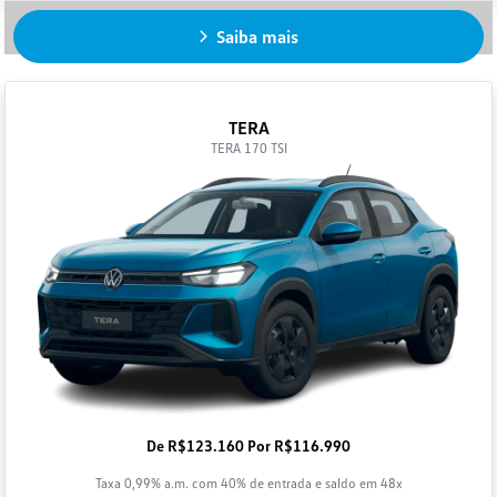
Saiba mais
TERA
TERA 170 TSI
De R$123.160 Por R$116.990
Taxa 0,99% a.m. com 40% de entrada e saldo em 48x