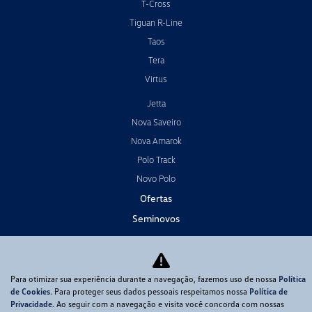
T-Cross
Tiguan R-Line
Taos
Tera
Virtus
Jetta
Nova Saveiro
Nova Amarok
Polo Track
Novo Polo
Ofertas
Seminovos
Carros por assinatura
Vendas Diretas
Para otimizar sua experiência durante a navegação, fazemos uso de nossa
Política
Consórcio
de Cookies
. Para proteger seus dados pessoais respeitamos nossa
Política de
Serviços
Privacidade
. Ao seguir com a navegação e visita você concorda com nossas