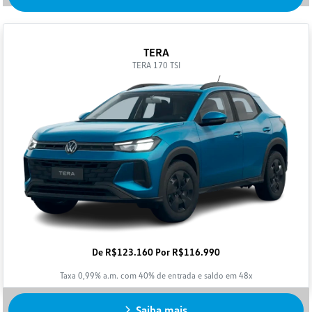
TERA
TERA 170 TSI
De R$123.160 Por R$116.990
Taxa 0,99% a.m. com 40% de entrada e saldo em 48x
Saiba mais