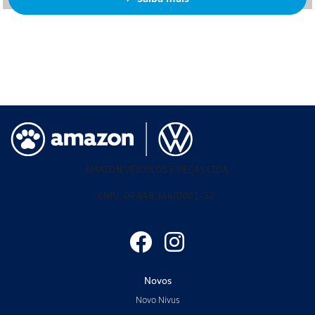
AMAZON VEICULOS E PEÇAS LTDA
CNPJ: 09.448.344/0001-32
Novos
Novo Nivus