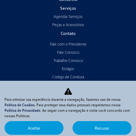
Serviços
Agendar Serviços
Peças e Acessórios
Contato
Fale com o Presidente
Fale Conosco
Trabalhe Conosco
Estágio
Código de Conduta
Política de Cookies
Termo da Resolução 4571
Para otimizar sua experiência durante a navegação, fazemos uso de nossa
Política de Cookies
. Para proteger seus dados pessoais respeitamos nossa
Política de Privacidade
. Ao seguir com a navegação e visita você concorda com
No trânsito, enxergar o outro salva vidas.
nossas Políticas.
Aceitar
Recusar
Desenvolvido pela DEALERSPACE ® Direitos Reservados.