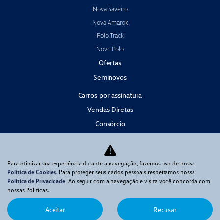
Nova Saveiro
Nova Amarok
Polo Track
Novo Polo
Ofertas
Seminovos
Carros por assinatura
Vendas Diretas
Consórcio
Serviços
Agendar Serviços
Para otimizar sua experiência durante a navegação, fazemos uso de nossa
Peças e Acessórios
Política de Cookies
. Para proteger seus dados pessoais respeitamos nossa
Contato
Política de Privacidade
. Ao seguir com a navegação e visita você concorda com
nossas Políticas.
Fale com o Presidente
Fale Conosco
Aceitar
Recusar