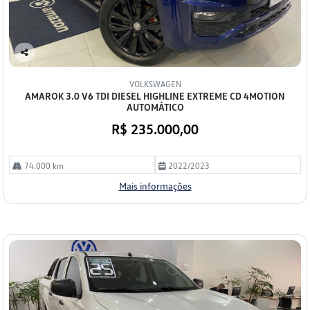
Co
mp
VOLKSWAGEN
arti
AMAROK 3.0 V6 TDI DIESEL HIGHLINE EXTREME CD 4MOTION
lhe
AUTOMÁTICO
R$ 235.000,00
74.000 km
2022/2023
Mais informações