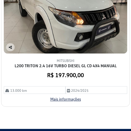
Co
mp
MITSUBISHI
arti
L200 TRITON 2.4 16V TURBO DIESEL GL CD 4X4 MANUAL
lhe
R$ 197.900,00
13.000 km
2024/2025
Mais informações