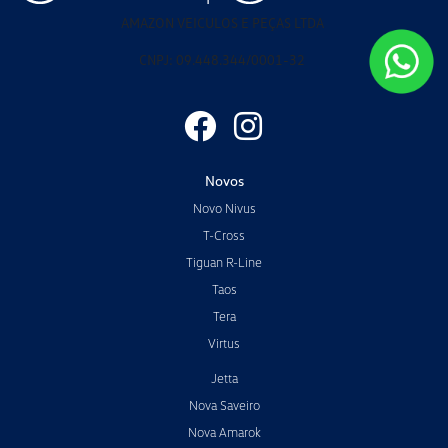
AMAZON VEICULOS E PEÇAS LTDA
CNPJ: 09.448.344/0001-32
Novos
Novo Nivus
T-Cross
Tiguan R-Line
Taos
Tera
Virtus
Jetta
Nova Saveiro
Nova Amarok